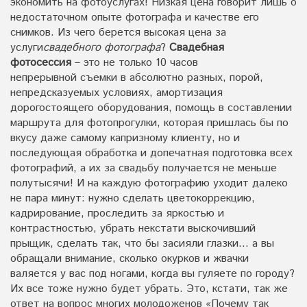
экономить на фотоуслугах! Низкая цена говорит лишь о
недостаточном опыте фотографа и качестве его
снимков. Из чего берется высокая цена за
услуги
свадебного фотографа
?
Свадебная
фотосессия
– это не только 10 часов
непрерывной
съемки в абсолютно разных, порой,
непредсказуемых условиях, амортизация
дорогостоящего оборудования, помощь в составлении
маршрута для фотопрогулки, которая пришлась бы по
вкусу даже самому капризному клиенту, но и
последующая обработка и допечатная подготовка всех
фотографий, а их за свадьбу получается не меньше
полутысячи! И на каждую фотографию уходит далеко
не пара минут: нужно сделать цветокоррекцию,
кадрирование, проследить за яркостью и
контрастностью, убрать некстати выскочивший
прыщик, сделать так, что бы засияли глазки… а вы
обращали внимание, сколько окурков и жвачки
валяется у вас под ногами, когда вы гуляете по городу?
Их все тоже нужно будет убрать. Это, кстати, так же
ответ на вопрос многих молодоженов «Почему так