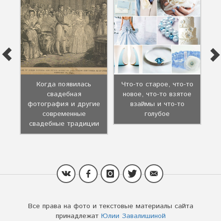
Когда появилась
Что-то старое, что-то
ю
свадебная
новое, что-то взятое
К
на
фотография и другие
взаймы и что-то
современные
голубое
свадебные традиции
Все права на фото и текстовые материалы сайта
принадлежат
Юлии Завалишиной